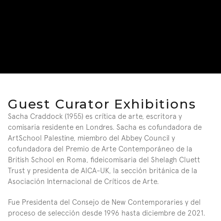
Guest Curator Exhibitions
Sacha Craddock (1955) es crítica de arte, escritora y 
comisaria residente en Londres. Sacha es cofundadora de 
ArtSchool Palestine, miembro del Abbey Council y 
cofundadora del Premio de Arte Contemporáneo de la 
British School en Roma, fideicomisaria del Shelagh Cluett 
Trust y presidenta de AICA-UK, la sección británica de la 
Asociación Internacional de Críticos de Arte.
Fue Presidenta del Consejo de New Contemporaries y del 
proceso de selección desde 1996 hasta diciembre de 2021. 