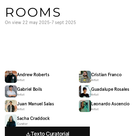
ROOMS
On view 
22 may 2025
-
7 sept 2025
Andrew Roberts
Cristian Franco
Artist
Artist
Gabriel Boils
Guadalupe Rosales
Artist
Artist
Juan Manuel Salas
Leonardo Ascencio
Artist
Artist
Sacha Craddock
Curator
Texto Curatorial