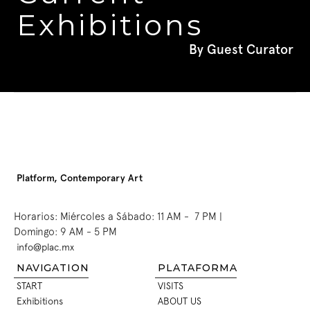
Exhibitions
By Guest Curator
Platform, Contemporary Art
Horarios: Miércoles a Sábado: 11 AM -  7 PM | 
Domingo: 9 AM - 5 PM
info@plac.mx
INFO@PLAC.MX
NAVIGATION
PLATAFORMA
START
VISITS
START
VISITS
Exhibitions
ABOUT US