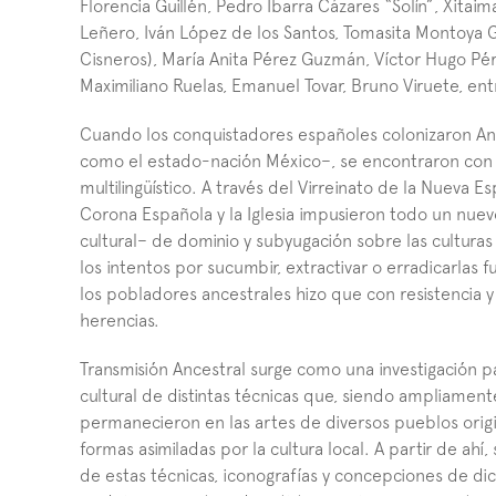
Florencia Guillén, Pedro Ibarra Cázares “Solín”, Xitaim
Leñero, Iván López de los Santos, Tomasita Montoya 
Cisneros), María Anita Pérez Guzmán, Víctor Hugo Pér
Maximiliano Ruelas, Emanuel Tovar, Bruno Viruete, ent
Cuando los conquistadores españoles colonizaron A
como el estado-nación México–, se encontraron con un
multilingüístico. A través del Virreinato de la Nueva Espa
Corona Española y la Iglesia impusieron todo un nuevo o
cultural– de dominio y subyugación sobre las culturas 
los intentos por sucumbir, extractivar o erradicarlas fu
los pobladores ancestrales hizo que con resistencia y r
herencias.
Transmisión Ancestral surge como una investigación par
cultural de distintas técnicas que, siendo ampliament
permanecieron en las artes de diversos pueblos origin
formas asimiladas por la cultura local. A partir de ahí
de estas técnicas, iconografías y concepciones de dich