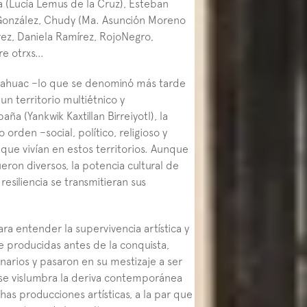
a (Lucía Lemus de la Cruz), Esteban 
González, Chudy (Ma. Asunción Moreno 
ez, Daniela Ramírez, RojoNegro, 
re otrxs…
nahuac –lo que se denominó más tarde 
 territorio multiétnico y 
ña (Yankwik Kaxtillan Birreiyotl), la 
rden –social, político, religioso y 
que vivían en estos territorios. Aunque 
eron diversos, la potencia cultural de 
esiliencia se transmitieran sus 
a entender la supervivencia artística y 
e producidas antes de la conquista, 
arios y pasaron en su mestizaje a ser 
, se vislumbra la deriva contemporánea 
as producciones artísticas, a la par que 