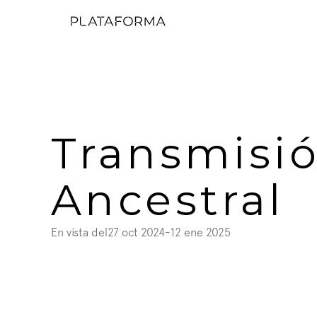
Transmisió
Ancestral
En vista del
27 oct 2024
-
12 ene 2025