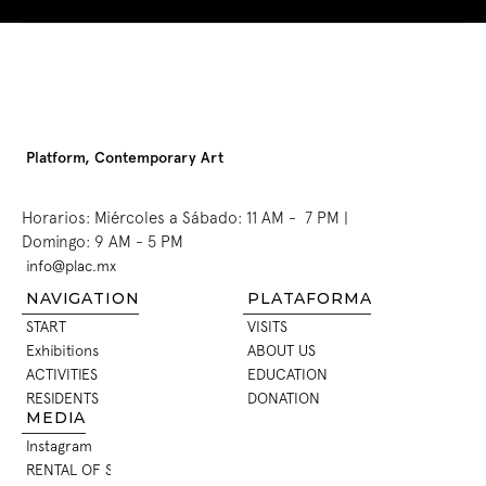
Platform, Contemporary Art
Horarios: Miércoles a Sábado: 11 AM -  7 PM | 
Domingo: 9 AM - 5 PM
info@plac.mx
INFO@PLAC.MX
NAVIGATION
PLATAFORMA
START
VISITS
START
VISITS
Exhibitions
ABOUT US
EXHIBITIONS
ABOUT US
ACTIVITIES
EDUCATION
ACTIVITIES
EDUCATION
RESIDENTS
DONATION
RESIDENTS
DONATION
MEDIA
Instagram
INSTAGRAM
RENTAL OF SPACES
RENTAL OF SPACES