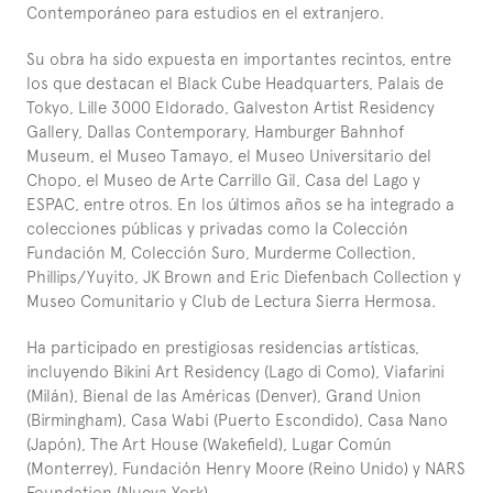
Contemporáneo para estudios en el extranjero.
Su obra ha sido expuesta en importantes recintos, entre 
los que destacan el Black Cube Headquarters, Palais de 
Tokyo, Lille 3000 Eldorado, Galveston Artist Residency 
Gallery, Dallas Contemporary, Hamburger Bahnhof 
Museum, el Museo Tamayo, el Museo Universitario del 
Chopo, el Museo de Arte Carrillo Gil, Casa del Lago y 
ESPAC, entre otros. En los últimos años se ha integrado a 
colecciones públicas y privadas como la Colección 
Fundación M, Colección Suro, Murderme Collection, 
Phillips/Yuyito, JK Brown and Eric Diefenbach Collection y 
Museo Comunitario y Club de Lectura Sierra Hermosa.
Ha participado en prestigiosas residencias artísticas, 
incluyendo Bikini Art Residency (Lago di Como), Viafarini 
(Milán), Bienal de las Américas (Denver), Grand Union 
(Birmingham), Casa Wabi (Puerto Escondido), Casa Nano 
(Japón), The Art House (Wakefield), Lugar Común 
(Monterrey), Fundación Henry Moore (Reino Unido) y NARS 
Foundation (Nueva York).