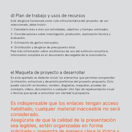
d) Plan de trabajo y usos de recursos
Este desglose funcionará como ruta crítica tentativa del proyecto, de ser 
seleccionadx, debe Incluir:
1- Calendario mes a mes con actividades, objetivos y tiempos estimados.
2- Consideraciones sobre investigación, producción, exploración técnica y 
evaluación.
3- Estimación de gastos mensuales.
4- Distribución y desglose de presupuesto total.
Para más información sobre condiciones de uso del estímulo consulta la 
información completa en el documento descargable de la convocatoria.
e) Maqueta de proyecto a desarrollar
En este apartado se deberán incluir los elementos que permitan comprender 
la intención, estructura y desarrollo preliminar del proyecto propuesto. Esto 
puede consistir en bocetos, renders, diagramas, maquetas, pruebas de 
concepto, videos, documentos o cualquier otro tipo de representación visual 
o técnica que ayude a comunicar con claridad la propuesta.
Es indispensable que los enlaces tengan acceso 
habilitado; cualquier material inaccesible no será 
considerado.
Asegúrate de que la calidad de la presentación 
sea legibles, estén organizadas en forma 
solicitada y presenta de manera clara la lógica y 