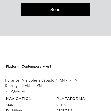
Send
Platform, Contemporary Art
Horarios: Miércoles a Sábado: 11 AM -  7 PM | 
Domingo: 9 AM - 5 PM
info@plac.mx
INFO@PLAC.MX
NAVIGATION
PLATAFORMA
START
VISITS
START
VISITS
Exhibitions
ABOUT US