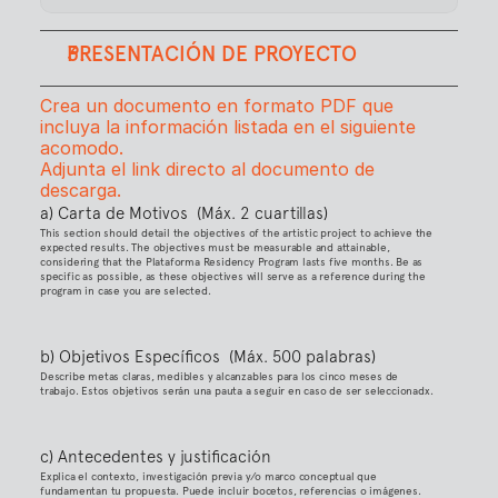
PRESENTACIÓN DE PROYECTO
Crea un documento en formato PDF que 
incluya la información listada en el siguiente 
acomodo.
Adjunta el link directo al documento de 
descarga.
a) Carta de Motivos  (Máx. 2 cuartillas)
This section should detail the objectives of the artistic project to achieve the 
expected results. The objectives must be measurable and attainable, 
considering that the Plataforma Residency Program lasts five months. Be as 
specific as possible, as these objectives will serve as a reference during the 
program in case you are selected.
b) Objetivos Específicos  (Máx. 500 palabras)
Describe metas claras, medibles y alcanzables para los cinco meses de 
trabajo. Estos objetivos serán una pauta a seguir en caso de ser seleccionadx.
c) Antecedentes y justificación
Explica el contexto, investigación previa y/o marco conceptual que 
fundamentan tu propuesta. Puede incluir bocetos, referencias o imágenes.