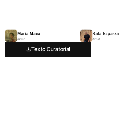
María Maea
Rafa Esparza
Artist
Artist
Texto Curatorial