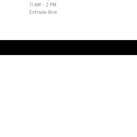
11 AM - 2 PM
Entrada libre
Current e