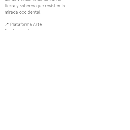
tierra y saberes que resisten la 
mirada occidental.
📍 Plataforma Arte 
Contemporáneo  
📅 Miércoles 8 de mayo  
🕖 7:00 p.m.  
🎟️ Entrada libre - Sin Registro 
Previo