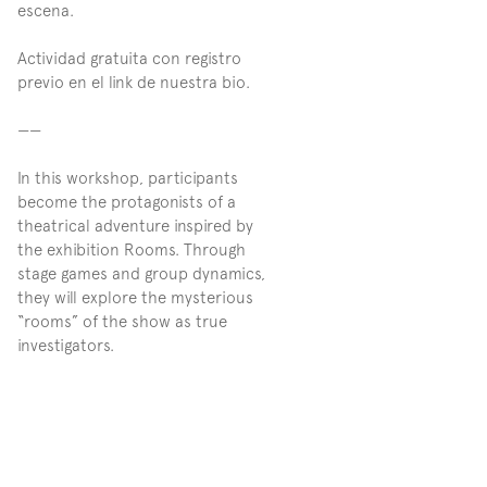
escena.
Actividad gratuita con registro 
previo en el link de nuestra bio.
——
In this workshop, participants 
become the protagonists of a 
theatrical adventure inspired by 
the exhibition Rooms. Through 
stage games and group dynamics, 
they will explore the mysterious 
“rooms” of the show as true 
investigators.
With body and imagination as 
their tools, participants will 
create collective stories, 
unfolding questions and 