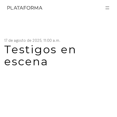
EXPOSICIONES
EXPOSICIONES
ACTIVIDADES
ACTIVIDADES
RESIDENCIAS
RESIDENCIAS
A CERCA DE
A CERCA DE
17 de agosto de 2025, 11:00 a.m.
VISITA
Testigos en 
VISITA
DONACIÓN
DONACIÓN
escena