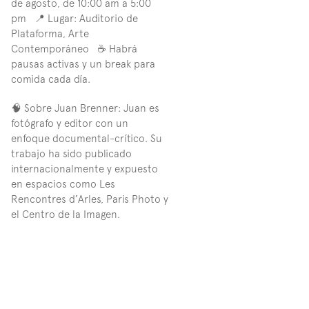
de agosto, de 10:00 am a 5:00 
pm   📍 Lugar: Auditorio de 
Plataforma, Arte 
Contemporáneo   ☕ Habrá 
pausas activas y un break para 
comida cada día.  
🧠 Sobre Juan Brenner: Juan es 
fotógrafo y editor con un 
enfoque documental-crítico. Su 
trabajo ha sido publicado 
internacionalmente y expuesto 
en espacios como Les 
Rencontres d’Arles, Paris Photo y 
el Centro de la Imagen.
📌Requisitos de aplicación:
•⁠  ⁠﻿﻿Carta de motivos: ¿Por qué te 
interesa este taller?