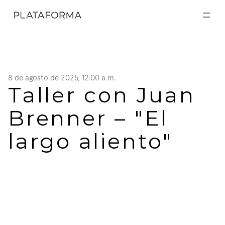
EXPOSICIONES
EXPOSICIONES
ACTIVIDADES
ACTIVIDADES
RESIDENCIAS
RESIDENCIAS
A CERCA DE
A CERCA DE
8 de agosto de 2025, 12:00 a.m.
VISITA
Taller con Juan 
VISITA
DONACIÓN
DONACIÓN
Brenner – "El 
largo aliento"  