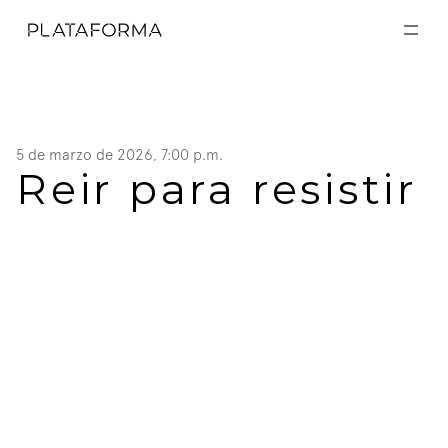
EXPOSICIONES
EXPOSICIONES
ACTIVIDADES
ACTIVIDADES
RESIDENCIAS
RESIDENCIAS
A CERCA DE
A CERCA DE
5 de marzo de 2026, 7:00 p.m.
VISITA
Reir para resistir
VISITA
DONACIÓN
DONACIÓN