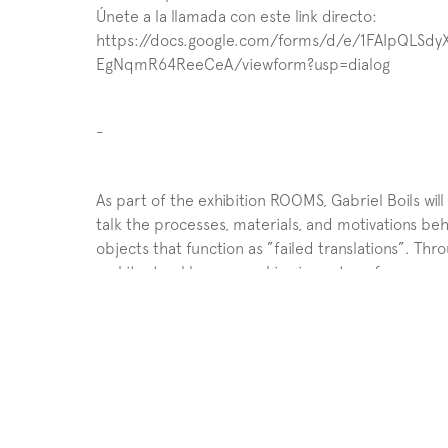
Únete a la llamada con este link directo: 
https://docs.google.com/forms/d/e/1FAIpQLS
EgNqmR64ReeCeA/viewform?usp=dialog
-
As part of the exhibition ROOMS, Gabriel Boils will e
talk the processes, materials, and motivations behin
objects that function as ”failed translations”. Thr
architectural languages, his pieces transform conc
revealed and the concealed. Discover how the artis
meaning becomes unstable, probing the limits of 
Thursday, August 28 | 7PM (Central Mexico Time) 
Open Talk — Virtual event