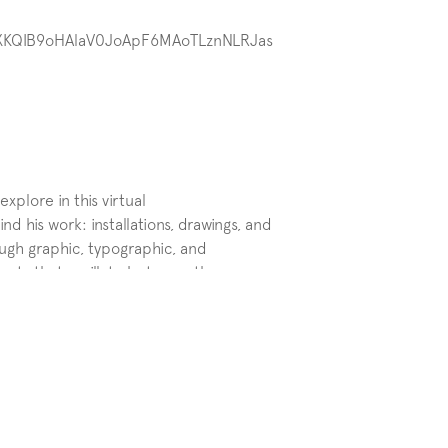
dyXKQIB9oHAlaV0JoApF6MAoTLznNLRJas
xplore in this virtual 
d his work: installations, drawings, and 
ough graphic, typographic, and 
epts that oscillate between the 
t constructs visual situations where 
interpretation and context.