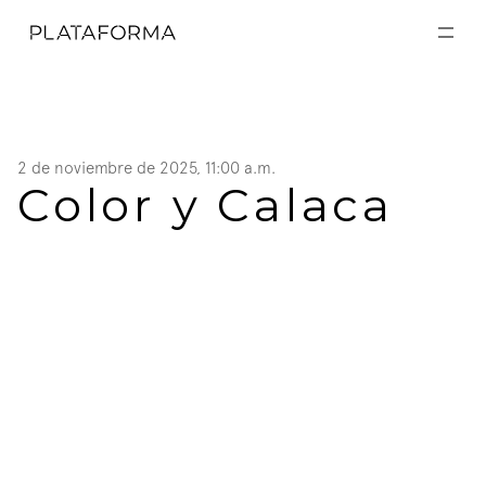
EXPOSICIONES
EXPOSICIONES
ACTIVIDADES
ACTIVIDADES
RESIDENCIAS
RESIDENCIAS
A CERCA DE
A CERCA DE
2 de noviembre de 2025, 11:00 a.m.
VISITA
Color y Calaca
VISITA
DONACIÓN
DONACIÓN