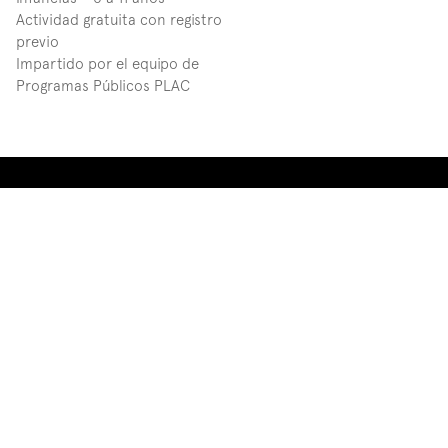
Actividad gratuita con registro 
previo
Impartido por el equipo de 
Programas Públicos PLAC
Current 
exhibition