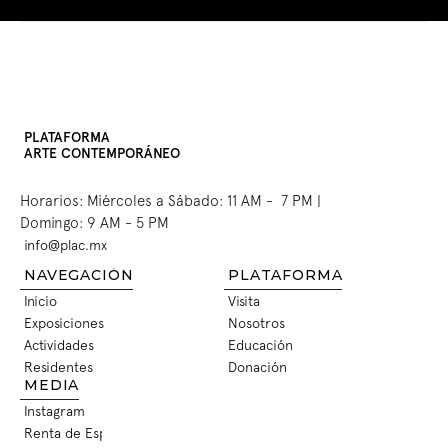
PLATAFORMA
ARTE CONTEMPORÁNEO
Horarios: Miércoles a Sábado: 11 AM -  7 PM | 
Domingo: 9 AM - 5 PM
info@plac.mx
INFO@PLAC.MX
NAVEGACIÓN
PLATAFORMA
Inicio
Visita
INICIO
VISITA
Exposiciones
Nosotros
EXPOSICIONES
NOSOTROS
Actividades
Educación
ACTIVIDADES
EDUCACIÓN
Residentes
Donación
RESIDENTES
DONACIÓN
MEDIA
Instagram
INSTAGRAM
Renta de Espacios
RENTA DE ESPACIOS