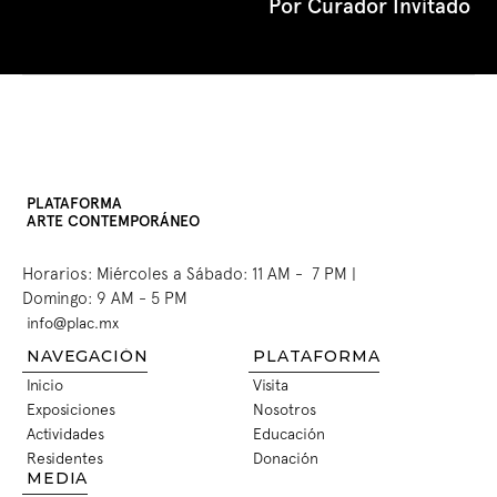
Por Curador Invitado
PLATAFORMA
ARTE CONTEMPORÁNEO
Horarios: Miércoles a Sábado: 11 AM -  7 PM | 
Domingo: 9 AM - 5 PM
info@plac.mx
INFO@PLAC.MX
NAVEGACIÓN
PLATAFORMA
Inicio
Visita
INICIO
VISITA
Exposiciones
Nosotros
EXPOSICIONES
NOSOTROS
Actividades
Educación
ACTIVIDADES
EDUCACIÓN
Residentes
Donación
RESIDENTES
DONACIÓN
MEDIA