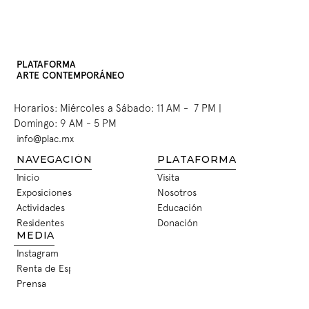
PLATAFORMA
ARTE CONTEMPORÁNEO
Horarios: Miércoles a Sábado: 11 AM -  7 PM | 
Domingo: 9 AM - 5 PM
info@plac.mx
INFO@PLAC.MX
NAVEGACIÓN
PLATAFORMA
Inicio
Visita
INICIO
VISITA
Exposiciones
Nosotros
EXPOSICIONES
NOSOTROS
Actividades
Educación
ACTIVIDADES
EDUCACIÓN
Residentes
Donación
RESIDENTES
DONACIÓN
MEDIA
Instagram
INSTAGRAM
Renta de Espacios
RENTA DE ESPACIOS
Prensa
PRENSA