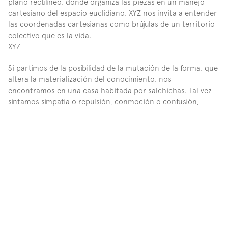
plano rectilíneo, donde organiza las piezas en un manejo 
cartesiano del espacio euclidiano. XYZ nos invita a entender 
las coordenadas cartesianas como brújulas de un territorio 
colectivo que es la vida.
XYZ
Si partimos de la posibilidad de la mutación de la forma, que 
altera la materialización del conocimiento, nos 
encontramos en una casa habitada por salchichas. Tal vez 
sintamos simpatía o repulsión, conmoción o confusión, 
recorreremos una sala en la que lo absurdo, el sentido 
práctico y la materia nos empujan hacia un abismo 
existencialista. Las salchichas en esta habitación presentan 
un bagaje humanístico, una respiración latente, un simulacro 
que desafía la obediencia al orden biológico. Las formas y el 
habitar de estas figuras retan las leyes de la gravedad, 
evidenciando la frágil relación entre el cuerpo, la materia y 
la arquitectura.
XYZ es un proyecto en el que la carne se potencializa como 
un metaestado y no como una mera confección física. Al 