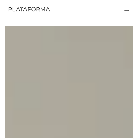
EXPOSICIONES
EXPOSICIONES
ACTIVIDADES
ACTIVIDADES
RESIDENCIAS
RESIDENCIAS
A CERCA DE
A CERCA DE
VISITA
VISITA
DONACIÓN
DONACIÓN