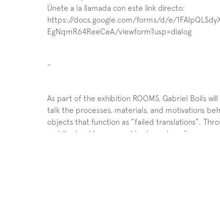
Únete a la llamada con este link directo: 
https://docs.google.com/forms/d/e/1FAIpQLS
EgNqmR64ReeCeA/viewform?usp=dialog
-
As part of the exhibition ROOMS, Gabriel Boils will e
talk the processes, materials, and motivations behin
objects that function as ”failed translations”. Thr
architectural languages, his pieces transform conc
revealed and the concealed. Discover how the artis
meaning becomes unstable, probing the limits of 
Thursday, August 28 | 7PM (Central Mexico Time) 
Open Talk — Virtual event