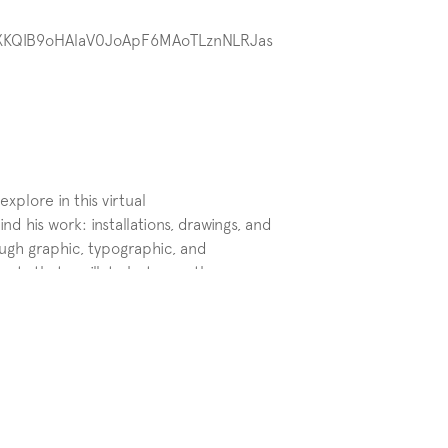
dyXKQIB9oHAlaV0JoApF6MAoTLznNLRJas
xplore in this virtual 
d his work: installations, drawings, and 
ough graphic, typographic, and 
epts that oscillate between the 
t constructs visual situations where 
interpretation and context.